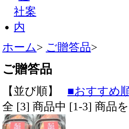
ホーム
>
ご贈答品
>
ご贈答品
【並び順】
■おすすめ
全 [
3
] 商品中 [
1
-
3
] 商品