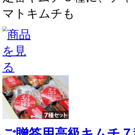
マトキムチも
ご贈答用高級キムチ７